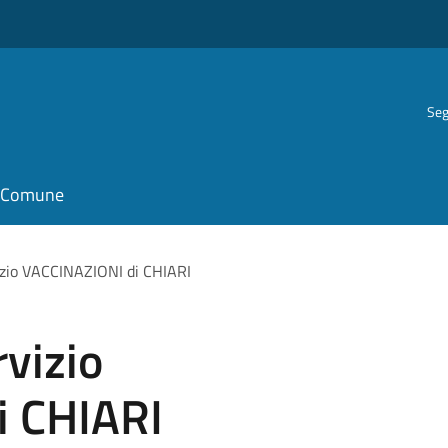
Seg
il Comune
io VACCINAZIONI di CHIARI
vizio
i CHIARI