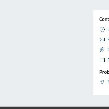
Cont
Prob