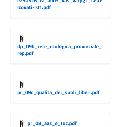
e230326_ra_all03_vas_varpgt_caste
lcovati-r01.pdf
dp_09b_rete_ecologica_provinciale_
rep.pdf
pr_09c_qualita_dei_suoli_liberi.pdf
pr_08_aas_e_tuc.pdf