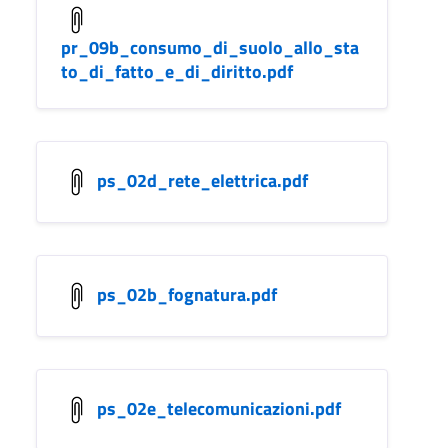
pr_09b_consumo_di_suolo_allo_sta
to_di_fatto_e_di_diritto.pdf
ps_02d_rete_elettrica.pdf
ps_02b_fognatura.pdf
ps_02e_telecomunicazioni.pdf