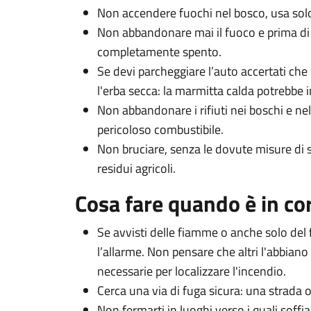
Non accendere fuochi nel bosco, usa solo
Non abbandonare mai il fuoco e prima di 
completamente spento.
Se devi parcheggiare l’auto accertati che
l'erba secca: la marmitta calda potrebbe i
Non abbandonare i rifiuti nei boschi e ne
pericoloso combustibile.
Non bruciare, senza le dovute misure di sic
residui agricoli.
Cosa fare quando è in co
Se avvisti delle fiamme o anche solo del
l’allarme. Non pensare che altri l'abbiano 
necessarie per localizzare l'incendio.
Cerca una via di fuga sicura: una strada 
Non fermarti in luoghi verso i quali soffi