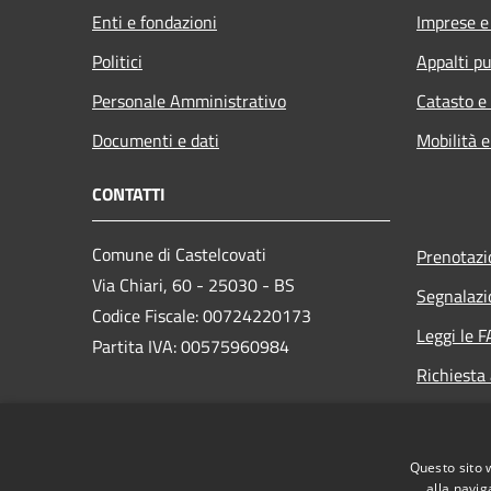
Enti e fondazioni
Imprese 
Politici
Appalti pu
Personale Amministrativo
Catasto e
Documenti e dati
Mobilità e
CONTATTI
Comune di Castelcovati
Prenotaz
Via Chiari, 60 - 25030 - BS
Segnalazi
Codice Fiscale: 00724220173
Leggi le 
Partita IVA: 00575960984
Richiesta
PEC:
protocollo@pec.comune.castelcovati.bs.it
Questo sito 
Centralino Unico: +39 030 7080319
alla navig