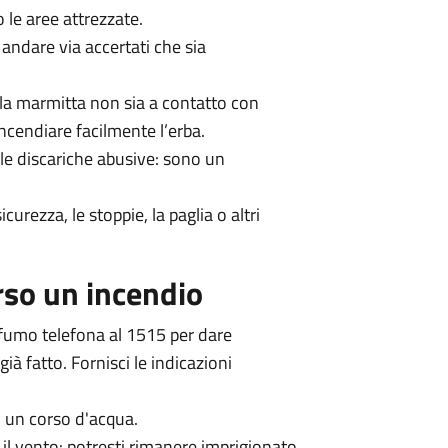
 le aree attrezzate.
andare via accertati che sia
 la marmitta non sia a contatto con
ncendiare facilmente l’erba.
lle discariche abusive: sono un
urezza, le stoppie, la paglia o altri
rso un incendio
 fumo telefona al 1515 per dare
già fatto. Fornisci le indicazioni
o un corso d'acqua.
a il vento: potresti rimanere imprigionato